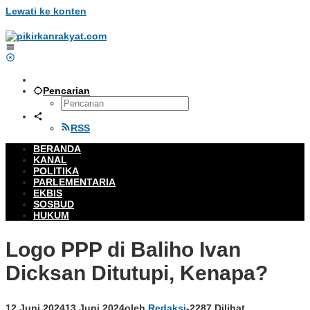
Lewati ke konten
Pencarian
RSS
BERANDA
KANAL
POLITIKA
PARLEMENTARIA
EKBIS
SOSBUD
HUKUM
Logo PPP di Baliho Ivan
Dicksan Ditutupi, Kenapa?
12 Juni 2024
13 Juni 2024
oleh
Redaksi
-
2287 Dilihat