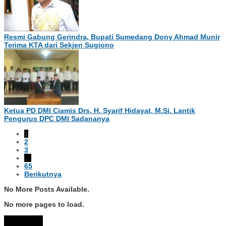
​Resmi Gabung Gerindra, Bupati Sumedang Dony Ahmad Munir
Terima KTA dari Sekjen Sugiono
Ketua PD DMI Ciamis Drs. H. Syarif Hidayat, M.Si. Lantik
Pengurus DPC DMI Sadananya
1
2
3
…
65
Berikutnya
No More Posts Available.
No more pages to load.
View More