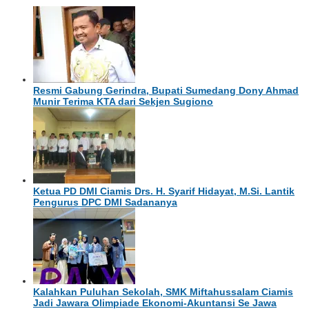
​Resmi Gabung Gerindra, Bupati Sumedang Dony Ahmad
Munir Terima KTA dari Sekjen Sugiono
Ketua PD DMI Ciamis Drs. H. Syarif Hidayat, M.Si. Lantik
Pengurus DPC DMI Sadananya
Kalahkan Puluhan Sekolah, SMK Miftahussalam Ciamis
Jadi Jawara Olimpiade Ekonomi-Akuntansi Se Jawa