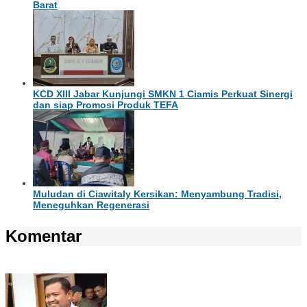
Barat
KCD XIII Jabar Kunjungi SMKN 1 Ciamis Perkuat Sinergi
dan siap Promosi Produk TEFA
Muludan di Ciawitaly Kersikan: Menyambung Tradisi,
Meneguhkan Regenerasi
Komentar