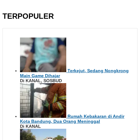
TERPOPULER
Terkejut, Sedang Nongkrong
Main Game Dihajar
Di KANAL, SOSBUD
Rumah Kebakaran di Andir
Kota Bandung, Dua Orang Meninggal
Di KANAL