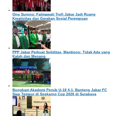
Ono Surono: Fatmawati Trofi Jabar Jadi Ruang
Kreativitas dan Gerakan Sosial Perempuan
PPP Jabar Perkuat Soliditas, Mardiono: Tidak Ada yang
Kalah dan Menang
Bungkam Akademi Persib U-18 4-1, Banteng Jabar FC
Siap Tempur di Soekarno Cup 2026 di Surabaya