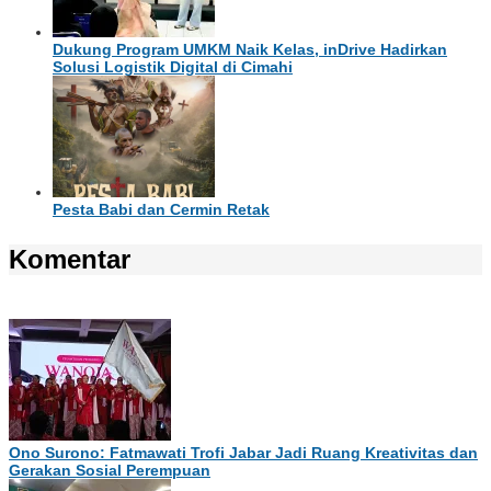
Dukung Program UMKM Naik Kelas, inDrive Hadirkan
Solusi Logistik Digital di Cimahi
Pesta Babi dan Cermin Retak
Komentar
Ono Surono: Fatmawati Trofi Jabar Jadi Ruang Kreativitas dan
Gerakan Sosial Perempuan