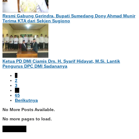
​Resmi Gabung Gerindra, Bupati Sumedang Dony Ahmad Munir
Terima KTA dari Sekjen Sugiono
Ketua PD DMI Ciamis Drs. H. Syarif Hidayat, M.Si. Lantik
Pengurus DPC DMI Sadananya
1
2
3
…
65
Berikutnya
No More Posts Available.
No more pages to load.
View More