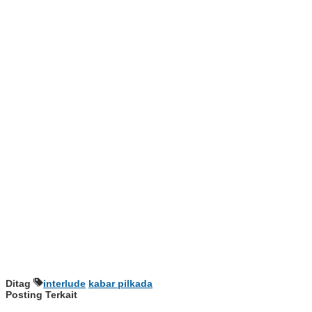
Ditag
interlude
kabar pilkada
Posting Terkait