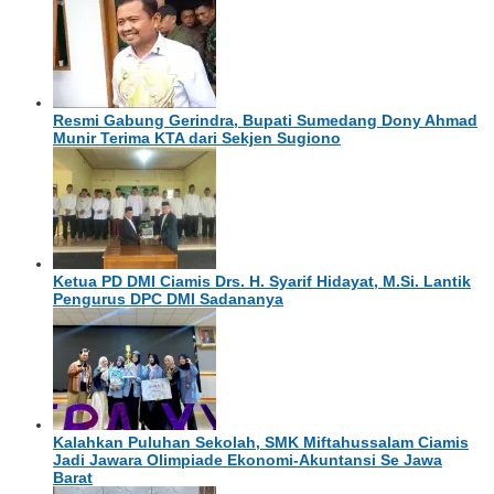
​Resmi Gabung Gerindra, Bupati Sumedang Dony Ahmad
Munir Terima KTA dari Sekjen Sugiono
Ketua PD DMI Ciamis Drs. H. Syarif Hidayat, M.Si. Lantik
Pengurus DPC DMI Sadananya
Kalahkan Puluhan Sekolah, SMK Miftahussalam Ciamis
Jadi Jawara Olimpiade Ekonomi-Akuntansi Se Jawa
Barat