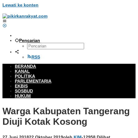
Lewati ke konten
Pencarian
RSS
BERANDA
KANAL
POLITIKA
PARLEMENTARIA
EKBIS
SOSBUD
HUKUM
Warga Kabupaten Tangerang
Diuji Kotak Kosong
27 Juni 2018
22 Oktober 2019
oleh
KIM
-
12958 Dilihat