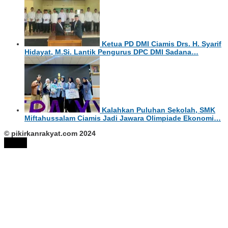
Ketua PD DMI Ciamis Drs. H. Syarif
Hidayat, M.Si. Lantik Pengurus DPC DMI Sadana…
Kalahkan Puluhan Sekolah, SMK
Miftahussalam Ciamis Jadi Jawara Olimpiade Ekonomi…
© pikirkanrakyat.com 2024
tutup