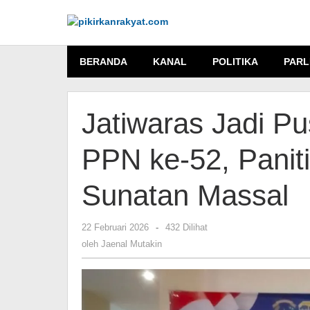
Lewati
ke
konten
BERANDA
KANAL
POLITIKA
PARL
Jatiwaras Jadi Pu
PPN ke-52, Panit
Sunatan Massal
22 Februari 2026
oleh
-
432 Dilihat
Jaenal
oleh
Jaenal Mutakin
Mutakin