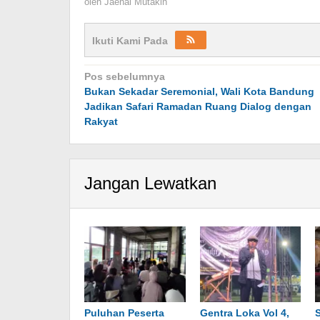
oleh
Jaenal Mutakin
Ikuti Kami Pada
Navigasi
Pos sebelumnya
Bukan Sekadar Seremonial, Wali Kota Bandung
pos
Jadikan Safari Ramadan Ruang Dialog dengan
Rakyat
Jangan Lewatkan
Puluhan Peserta
Gentra Loka Vol 4,