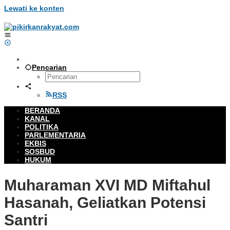
Lewati ke konten
Pencarian
RSS
BERANDA
KANAL
POLITIKA
PARLEMENTARIA
EKBIS
SOSBUD
HUKUM
Muharaman XVI MD Miftahul
Hasanah, Geliatkan Potensi
Santri