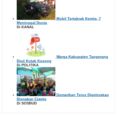
Mobil Tertabrak Kereta, 7
Meninggal Dunia
Di KANAL
Warga Kabupaten Tangerang
Diuji Kotak Kosong
Di POLITIKA
Gemarikan Terus Digelorakan
Disnakan Ciamis
Di SOSBUD