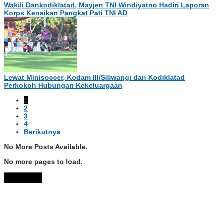
Wakili Dankodiklatad, Mayjen TNI Windiyatno Hadiri Laporan
Korps Kenaikan Pangkat Pati TNI AD
Lewat Minisoccer, Kodam III/Siliwangi dan Kodiklatad
Perkokoh Hubungan Kekeluargaan
1
2
3
4
Berikutnya
No More Posts Available.
No more pages to load.
View More