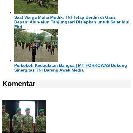
Saat Warga Mulai Mudik, TNI Tetap Berdiri di Garis
Depan: Alun-alun Tanjungsari Disiapkan untuk Salat Idul
Fitri
Perkokoh Kedaulatan Bangsa | MT FORKOWAS Dukung
Sinergitas TNI Bareng Awak Media
Komentar