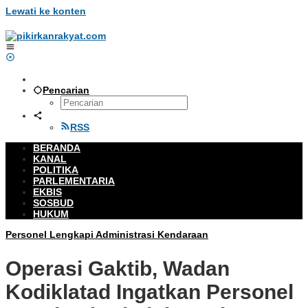
Lewati ke konten
Pencarian
RSS
BERANDA
KANAL
POLITIKA
PARLEMENTARIA
EKBIS
SOSBUD
HUKUM
Personel Lengkapi Administrasi Kendaraan
Operasi Gaktib, Wadan
Kodiklatad Ingatkan Personel