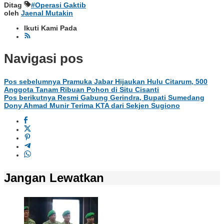
Ditag
#Operasi Gaktib
oleh
Jaenal Mutakin
Ikuti Kami Pada
Navigasi pos
Pos sebelumnya
Pramuka Jabar Hijaukan Hulu Citarum, 500
Anggota Tanam Ribuan Pohon di Situ Cisanti
Pos berikutnya
​Resmi Gabung Gerindra, Bupati Sumedang
Dony Ahmad Munir Terima KTA dari Sekjen Sugiono
Jangan Lewatkan