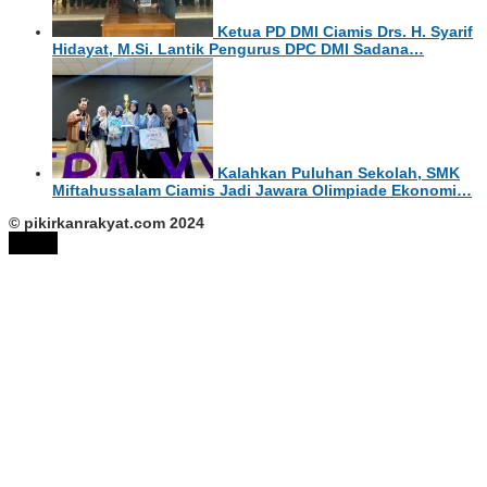
Ketua PD DMI Ciamis Drs. H. Syarif
Hidayat, M.Si. Lantik Pengurus DPC DMI Sadana…
Kalahkan Puluhan Sekolah, SMK
Miftahussalam Ciamis Jadi Jawara Olimpiade Ekonomi…
© pikirkanrakyat.com 2024
tutup