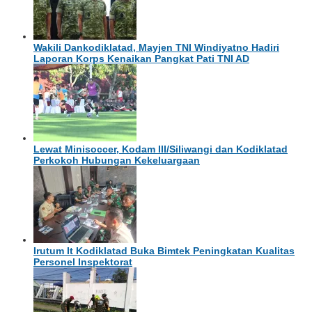
Wakili Dankodiklatad, Mayjen TNI Windiyatno Hadiri
Laporan Korps Kenaikan Pangkat Pati TNI AD
Lewat Minisoccer, Kodam III/Siliwangi dan Kodiklatad
Perkokoh Hubungan Kekeluargaan
Irutum It Kodiklatad Buka Bimtek Peningkatan Kualitas
Personel Inspektorat