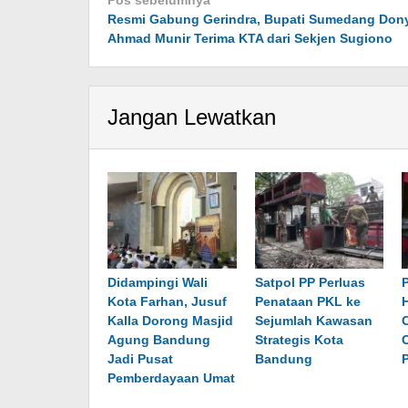
Navigasi
Pos sebelumnya
​Resmi Gabung Gerindra, Bupati Sumedang Don
pos
Ahmad Munir Terima KTA dari Sekjen Sugiono
Jangan Lewatkan
Didampingi Wali
Satpol PP Perluas
Kota Farhan, Jusuf
Penataan PKL ke
Kalla Dorong Masjid
Sejumlah Kawasan
Agung Bandung
Strategis Kota
Jadi Pusat
Bandung
Pemberdayaan Umat