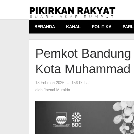
Lewati
ke
konten
BERANDA
KANAL
POLITIKA
PARL
Pemkot Bandung B
Kota Muhammad 
18 Februari 2026
oleh
-
156 Dilihat
Jaenal
oleh
Jaenal Mutakin
Mutakin