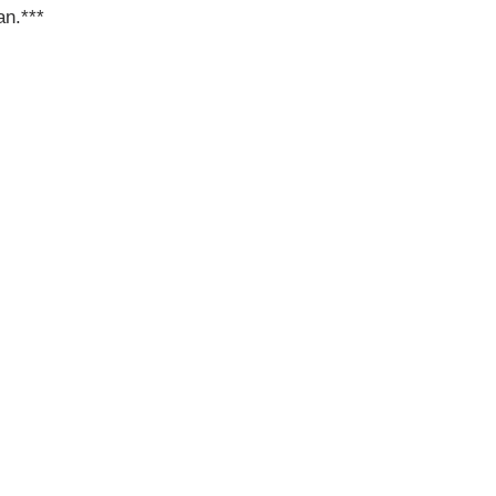
an.***