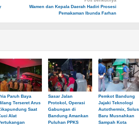
Pos berikutnya
y
Wamen dan Kepala Daerah Hadiri Prosesi
Pemakaman Ibunda Farhan
Pria Paruh Baya
Sasar Jalan
Pemkot Bandung
Hilang Terseret Arus
Protokol, Operasi
Jajaki Teknologi
Cikapundung Saat
Gabungan di
Autothermix, Solus
Cuci Alat
Bandung Amankan
Baru Musnahkan
Pertukangan
Puluhan PPKS
Sampah Kota