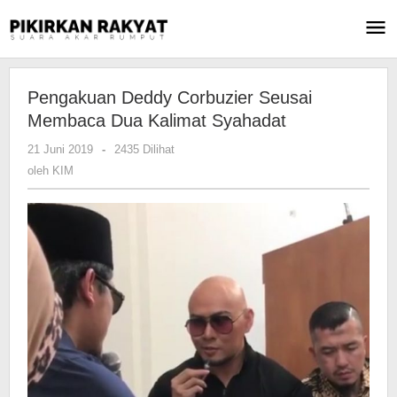
Lewati
ke
konten
Pengakuan Deddy Corbuzier Seusai
Membaca Dua Kalimat Syahadat
21 Juni 2019
oleh
-
2435 Dilihat
KIM
oleh
KIM