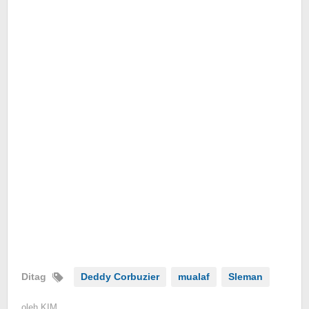
Ditag
Deddy Corbuzier
mualaf
Sleman
oleh
KIM