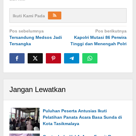
Ikuti Kami Pada
Navigasi
Pos sebelumnya
Pos berikutnya
Tersandung Medsos Jadi
Kapolri Mutasi 86 Perwira
pos
Tersangka
Tinggi dan Menengah Polri
Jangan Lewatkan
Puluhan Peserta Antusias Ikuti
Pelatihan Panata Acara Basa Sunda di
Kota Tasikmalaya