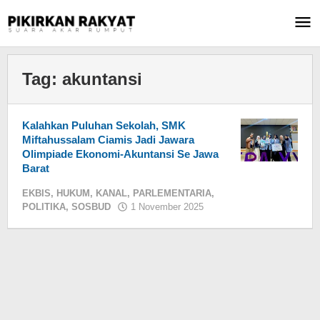
Lewati
ke
konten
Tag:
akuntansi
Kalahkan Puluhan Sekolah, SMK
Miftahussalam Ciamis Jadi Jawara
Olimpiade Ekonomi-Akuntansi Se Jawa
Barat
EKBIS
,
HUKUM
,
KANAL
,
PARLEMENTARIA
,
POLITIKA
,
SOSBUD
1 November 2025
oleh
Maman
Nurjaman