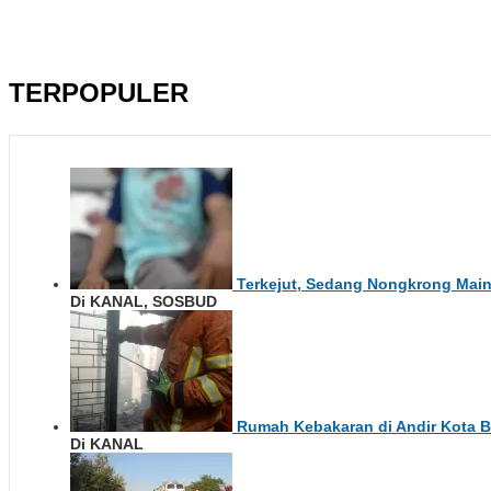
TERPOPULER
Terkejut, Sedang Nongkrong Main
Di KANAL, SOSBUD
Rumah Kebakaran di Andir Kota 
Di KANAL