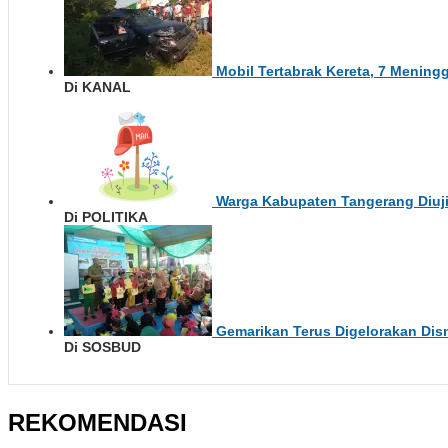
Mobil Tertabrak Kereta, 7 Mening
Di KANAL
Warga Kabupaten Tangerang Diuj
Di POLITIKA
Gemarikan Terus Digelorakan Dis
Di SOSBUD
REKOMENDASI