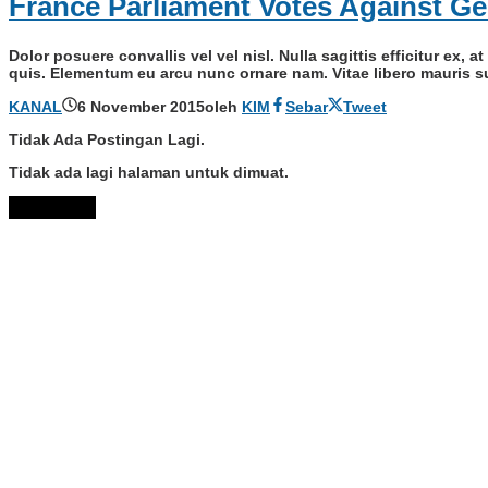
France Parliament Votes Against Ge
Dolor posuere convallis vel vel nisl. Nulla sagittis efficitur ex
quis. Elementum eu arcu nunc ornare nam. Vitae libero mauris s
KANAL
6 November 2015
oleh
KIM
Sebar
Tweet
Tidak Ada Postingan Lagi.
Tidak ada lagi halaman untuk dimuat.
Muat Lebih