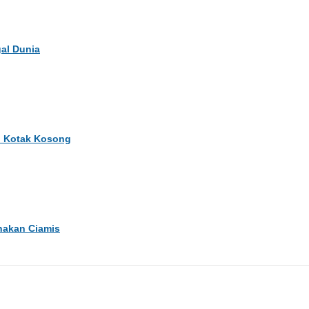
gal Dunia
i Kotak Kosong
nakan Ciamis