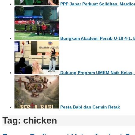
PPP Jabar Perkuat Soliditas, Mardi
Bungkam Akademi Persib U-18 4-1, 
Dukung Program UMKM Naik Kelas, in
Pesta Babi dan Cermin Retak
Tag:
chicken