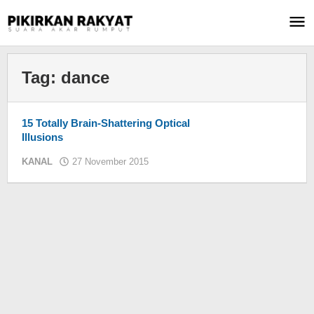
Lewati
ke
konten
Tag:
dance
15 Totally Brain-Shattering Optical
Illusions
KANAL
27 November 2015
oleh
KIM