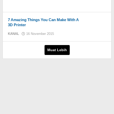
7 Amazing Things You Can Make With A
3D Printer
KANAL
16 November 2015
oleh
KIM
Muat Lebih