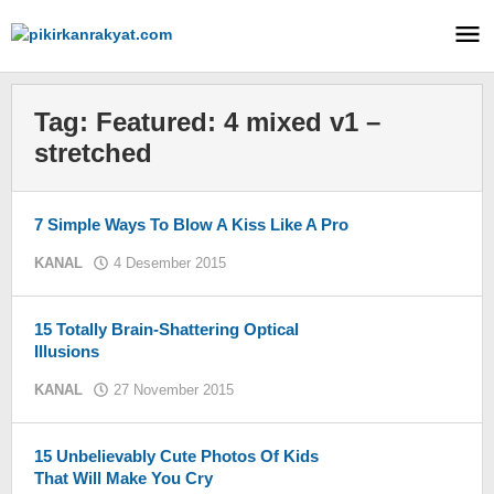
Lewati
ke
konten
Tag:
Featured: 4 mixed v1 –
stretched
7 Simple Ways To Blow A Kiss Like A Pro
KANAL
4 Desember 2015
oleh
KIM
15 Totally Brain-Shattering Optical
Illusions
KANAL
27 November 2015
oleh
KIM
15 Unbelievably Cute Photos Of Kids
That Will Make You Cry