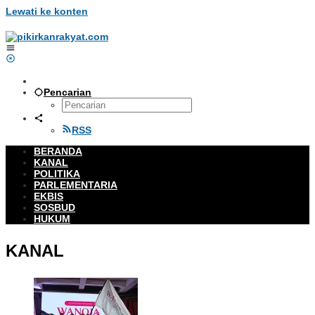
Lewati ke konten
Pencarian
RSS
BERANDA
KANAL
POLITIKA
PARLEMENTARIA
EKBIS
SOSBUD
HUKUM
KANAL