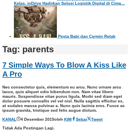
Kelas, inDrive Hadirkan Solusi Logistik Digital di Cima…
Pesta Babi dan Cermin Retak
Tag:
parents
7 Simple Ways To Blow A Kiss Like
A Pro
Nec consectetur quis, elementum eu arcu. Nunc ornare arcu
lacus, quis aliquet odio bibendum non. Nam vitae libero
mauris. Suspendisse vitae purus ligula. Morbi sed diam eget
dolor posuere convallis vel vel nisl. Nulla sagittis efficitur ex,
at sodales massa pulvinar a. Nunc quis lacinia eros. Fusce ac
ipsum gravida, tristique sed felis augue dictum.
KANAL
4 Desember 2015
oleh
KIM
Sebar
Tweet
Tidak Ada Postingan Lagi.