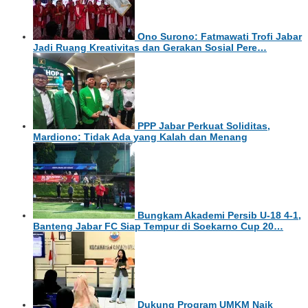
Ono Surono: Fatmawati Trofi Jabar
Jadi Ruang Kreativitas dan Gerakan Sosial Pere…
PPP Jabar Perkuat Soliditas,
Mardiono: Tidak Ada yang Kalah dan Menang
Bungkam Akademi Persib U-18 4-1,
Banteng Jabar FC Siap Tempur di Soekarno Cup 20…
Dukung Program UMKM Naik