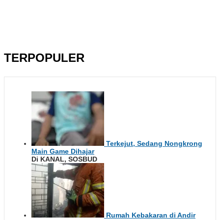
TERPOPULER
Terkejut, Sedang Nongkrong
Main Game Dihajar
Di KANAL, SOSBUD
Rumah Kebakaran di Andir