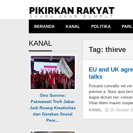
Lewati
ke
konten
BERANDA
KANAL
POLITIKA
PARL
KANAL
Tag:
thieve
EU and UK agree
talks
Posuere convallis vel vel 
pulvinar a. Nunc quis laci
Ono Surono:
augue dictum nec consec
Fatmawati Trofi Jabar
Vitae libero mauris suspe
Jadi Ruang Kreativitas
KANAL
15 Oktober 
dan Gerakan Sosial
Pere…