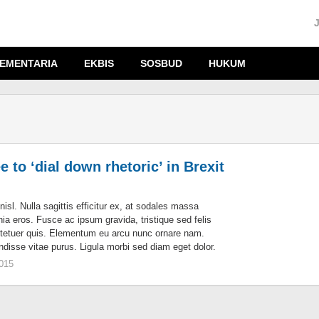
EMENTARIA
EKBIS
SOSBUD
HUKUM
 to ‘dial down rhetoric’ in Brexit
nisl. Nulla sagittis efficitur ex, at sodales massa
nia eros. Fusce ac ipsum gravida, tristique sed felis
tetuer quis. Elementum eu arcu nunc ornare nam.
ndisse vitae purus. Ligula morbi sed diam eget dolor.
2015
oleh
KIM