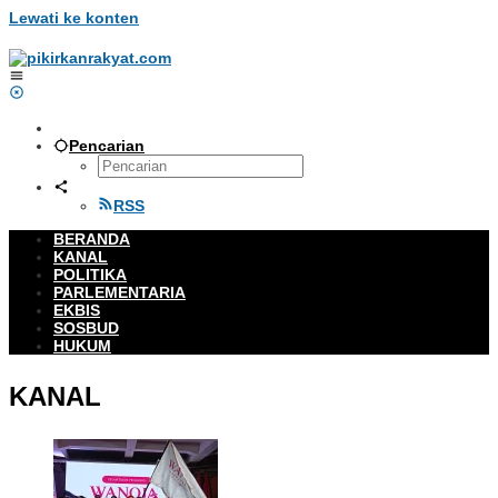
Lewati ke konten
Pencarian
RSS
BERANDA
KANAL
POLITIKA
PARLEMENTARIA
EKBIS
SOSBUD
HUKUM
KANAL