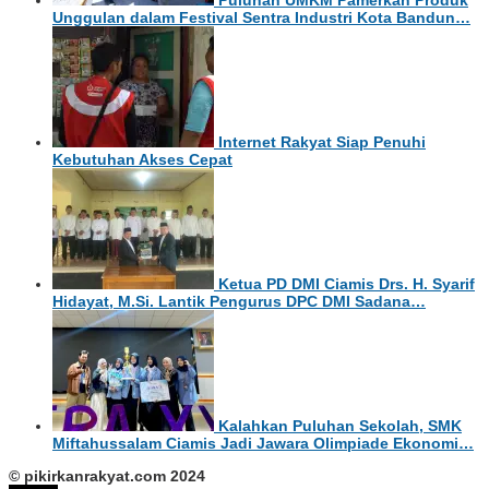
Puluhan UMKM Pamerkan Produk
Unggulan dalam Festival Sentra Industri Kota Bandun…
Internet Rakyat Siap Penuhi
Kebutuhan Akses Cepat
Ketua PD DMI Ciamis Drs. H. Syarif
Hidayat, M.Si. Lantik Pengurus DPC DMI Sadana…
Kalahkan Puluhan Sekolah, SMK
Miftahussalam Ciamis Jadi Jawara Olimpiade Ekonomi…
© pikirkanrakyat.com 2024