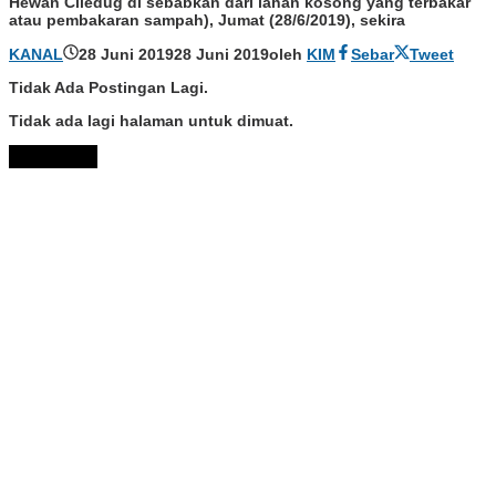
Hewan Ciledug di sebabkan dari lahan kosong yang terbakar
atau pembakaran sampah), Jumat (28/6/2019), sekira
KANAL
28 Juni 2019
28 Juni 2019
oleh
KIM
Sebar
Tweet
Tidak Ada Postingan Lagi.
Tidak ada lagi halaman untuk dimuat.
Muat Lebih