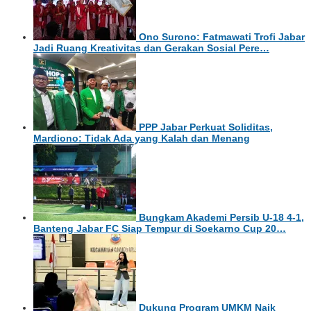
Ono Surono: Fatmawati Trofi Jabar
Jadi Ruang Kreativitas dan Gerakan Sosial Pere…
PPP Jabar Perkuat Soliditas,
Mardiono: Tidak Ada yang Kalah dan Menang
Bungkam Akademi Persib U-18 4-1,
Banteng Jabar FC Siap Tempur di Soekarno Cup 20…
Dukung Program UMKM Naik