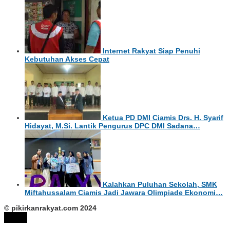
Internet Rakyat Siap Penuhi
Kebutuhan Akses Cepat
Ketua PD DMI Ciamis Drs. H. Syarif
Hidayat, M.Si. Lantik Pengurus DPC DMI Sadana…
Kalahkan Puluhan Sekolah, SMK
Miftahussalam Ciamis Jadi Jawara Olimpiade Ekonomi…
© pikirkanrakyat.com 2024
tutup