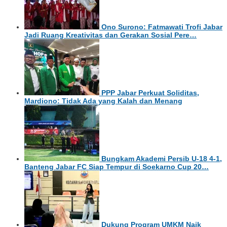
Ono Surono: Fatmawati Trofi Jabar
Jadi Ruang Kreativitas dan Gerakan Sosial Pere…
PPP Jabar Perkuat Soliditas,
Mardiono: Tidak Ada yang Kalah dan Menang
Bungkam Akademi Persib U-18 4-1,
Banteng Jabar FC Siap Tempur di Soekarno Cup 20…
Dukung Program UMKM Naik