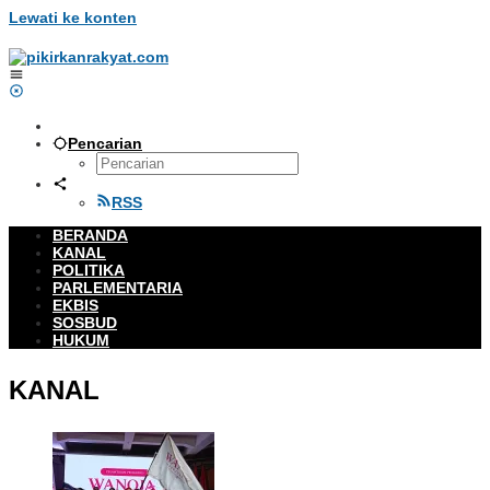
Lewati ke konten
Pencarian
RSS
BERANDA
KANAL
POLITIKA
PARLEMENTARIA
EKBIS
SOSBUD
HUKUM
KANAL