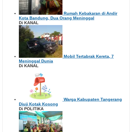
Rumah Kebakaran di Andir
Kota Bandung, Dua Orang Meninggal
Di KANAL
Mobil Tertabrak Kereta, 7
Meninggal Dunia
Di KANAL
Warga Kabupaten Tangerang
Diuji Kotak Kosong
Di POLITIKA