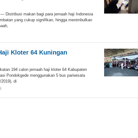
istribusi makan bagi para jemaah haji Indonesia
lambatan yang cukup signifikan, hingga menimbulkan
maah,
oleh
Mutakin
aji Kloter 64 Kuningan
n
an 194 calon jemaah haji kloter 64 Kabupaten
asi Pondokgede menggunakan 5 bus pariwisata
/2019), di
9
oleh
KIM