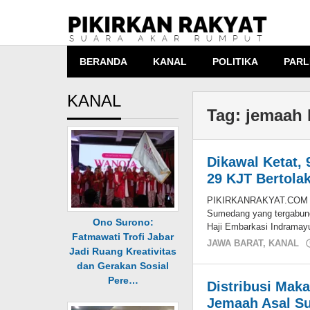
Lewati
ke
konten
BERANDA
KANAL
POLITIKA
PARL
KANAL
Tag:
jemaah 
Dikawal Ketat,
29 KJT Bertolak
PIKIRKANRAKYAT.COM – S
Sumedang yang tergabun
Ono Surono:
Haji Embarkasi Indramay
Fatmawati Trofi Jabar
JAWA BARAT
,
KANAL
Jadi Ruang Kreativitas
dan Gerakan Sosial
Pere…
Distribusi Mak
Jemaah Asal S