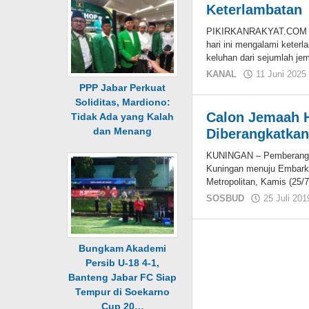
Keterlambatan
PIKIRKANRAKYAT.COM — D
hari ini mengalami keter
keluhan dari sejumlah je
KANAL
11 Juni 2025
PPP Jabar Perkuat
Soliditas, Mardiono:
Calon Jemaah H
Tidak Ada yang Kalah
dan Menang
Diberangkatka
KUNINGAN – Pemberangkat
Kuningan menuju Embark
Metropolitan, Kamis (25/7
SOSBUD
25 Juli 201
Bungkam Akademi
Persib U-18 4-1,
Banteng Jabar FC Siap
Tempur di Soekarno
Cup 20…