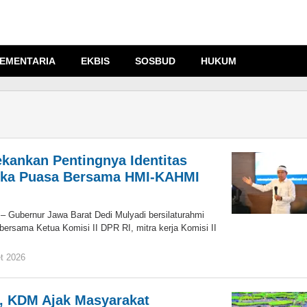
EMENTARIA
EKBIS
SOSBUD
HUKUM
ekankan Pentingnya Identitas
uka Puasa Bersama HMI-KAHMI
ubernur Jawa Barat Dedi Mulyadi bersilaturahmi
bersama Ketua Komisi II DPR RI, mitra kerja Komisi II
t 2026
oleh
Jaenal
Mutakin
, KDM Ajak Masyarakat