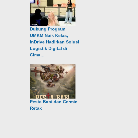
Dukung Program
UMKM Naik Kelas,
inDrive Hadirkan Solusi
Logistik Digital di
Cima…
Pesta Babi dan Cermin
Retak