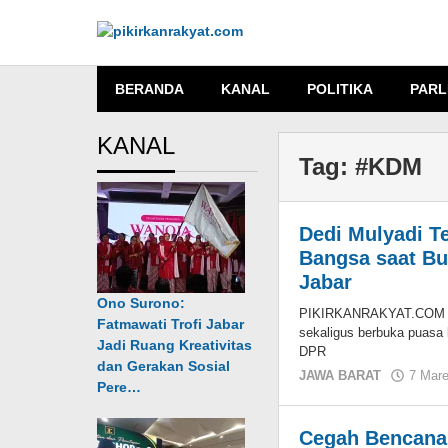
Lewati
ke
konten
BERANDA
KANAL
POLITIKA
PARL
KANAL
Tag:
#KDM
Dedi Mulyadi T
Bangsa saat B
Jabar
Ono Surono:
PIKIRKANRAKYAT.COM – G
Fatmawati Trofi Jabar
sekaligus berbuka puasa 
Jadi Ruang Kreativitas
DPR
dan Gerakan Sosial
JAWA BARAT
7 Mare
Pere…
Cegah Bencana