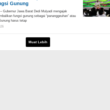
ngsi Gunung
Gubernur Jawa Barat Dedi Mulyadi mengajak
balikan fungsi gunung sebagai “pananggeuhan” atau
Gunung harus tetap
026
oleh
Jaenal
Mutakin
Muat Lebih