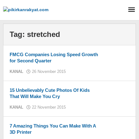
Lewati
ke
konten
Tag:
stretched
FMCG Companies Losing Speed Growth
for Second Quarter
KANAL
26 November 2015
oleh
KIM
15 Unbelievably Cute Photos Of Kids
That Will Make You Cry
KANAL
22 November 2015
oleh
KIM
7 Amazing Things You Can Make With A
3D Printer