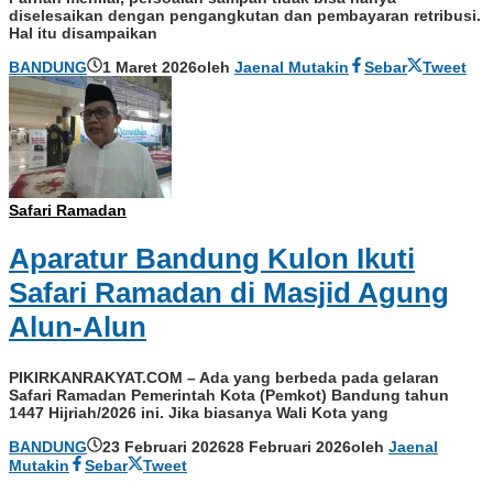
diselesaikan dengan pengangkutan dan pembayaran retribusi.
Hal itu disampaikan
BANDUNG
1 Maret 2026
oleh
Jaenal Mutakin
Sebar
Tweet
Safari Ramadan
Aparatur Bandung Kulon Ikuti
Safari Ramadan di Masjid Agung
Alun-Alun
PIKIRKANRAKYAT.COM – Ada yang berbeda pada gelaran
Safari Ramadan Pemerintah Kota (Pemkot) Bandung tahun
1447 Hijriah/2026 ini. Jika biasanya Wali Kota yang
BANDUNG
23 Februari 2026
28 Februari 2026
oleh
Jaenal
Mutakin
Sebar
Tweet