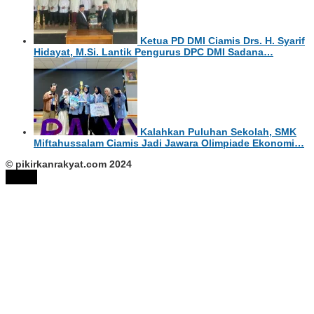
Ketua PD DMI Ciamis Drs. H. Syarif
Hidayat, M.Si. Lantik Pengurus DPC DMI Sadana…
Kalahkan Puluhan Sekolah, SMK
Miftahussalam Ciamis Jadi Jawara Olimpiade Ekonomi…
© pikirkanrakyat.com 2024
tutup