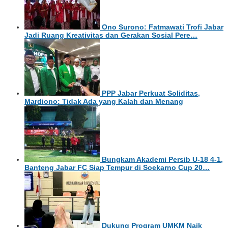
Ono Surono: Fatmawati Trofi Jabar
Jadi Ruang Kreativitas dan Gerakan Sosial Pere…
PPP Jabar Perkuat Soliditas,
Mardiono: Tidak Ada yang Kalah dan Menang
Bungkam Akademi Persib U-18 4-1,
Banteng Jabar FC Siap Tempur di Soekarno Cup 20…
Dukung Program UMKM Naik