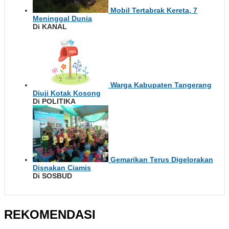
Mobil Tertabrak Kereta, 7
Meninggal Dunia
Di KANAL
Warga Kabupaten Tangerang
Diuji Kotak Kosong
Di POLITIKA
Gemarikan Terus Digelorakan
Disnakan Ciamis
Di SOSBUD
REKOMENDASI