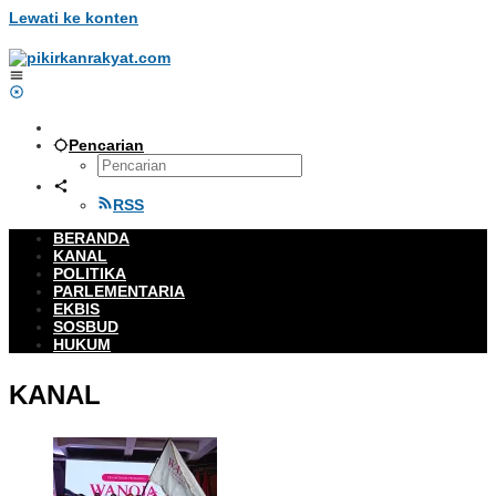
Lewati ke konten
Pencarian
RSS
BERANDA
KANAL
POLITIKA
PARLEMENTARIA
EKBIS
SOSBUD
HUKUM
KANAL