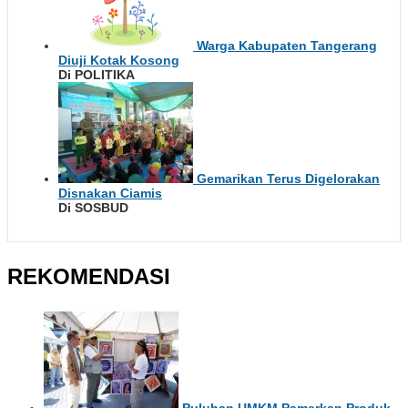
Warga Kabupaten Tangerang
Diuji Kotak Kosong
Di POLITIKA
Gemarikan Terus Digelorakan
Disnakan Ciamis
Di SOSBUD
REKOMENDASI
Puluhan UMKM Pamerkan Produk