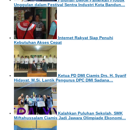
Unggulan dalam Festival Sentra Industri Kota Bandun…
Internet Rakyat Siap Penuhi
Kebutuhan Akses Cepat
Ketua PD DMI Ciamis Drs. H. Syarif
Hidayat, M.Si. Lantik Pengurus DPC DMI Sadana…
Kalahkan Puluhan Sekolah, SMK
Miftahussalam Ciamis Jadi Jawara Olimpiade Ekonomi…