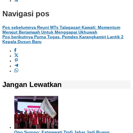
Navigasi pos
Pos sebelumnya
Reuni MTs Talagasari Kawali: Momentum
Merajut Berjamaah Untuk Menggapai Ukhuwah
Pos berikutnya
Purna Tugas, Pemdes Karangkamiri Lantik 2
Kepala Dusun Baru
Jangan Lewatkan
Ono Surono: Fatmawati Trofi Jabar Jadi Ruang