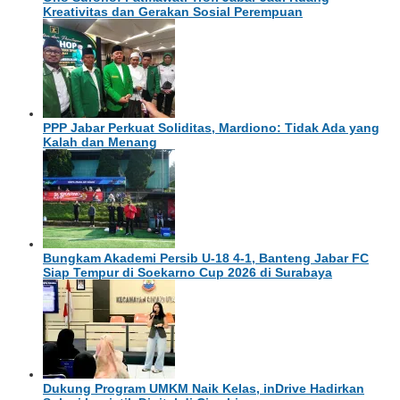
Kreativitas dan Gerakan Sosial Perempuan
PPP Jabar Perkuat Soliditas, Mardiono: Tidak Ada yang
Kalah dan Menang
Bungkam Akademi Persib U-18 4-1, Banteng Jabar FC
Siap Tempur di Soekarno Cup 2026 di Surabaya
Dukung Program UMKM Naik Kelas, inDrive Hadirkan