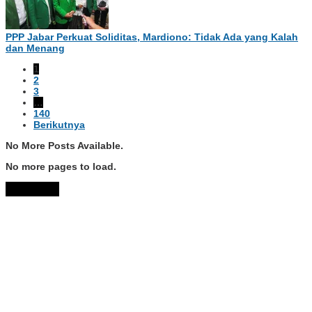
PPP Jabar Perkuat Soliditas, Mardiono: Tidak Ada yang Kalah
dan Menang
1
2
3
…
140
Berikutnya
No More Posts Available.
No more pages to load.
View More