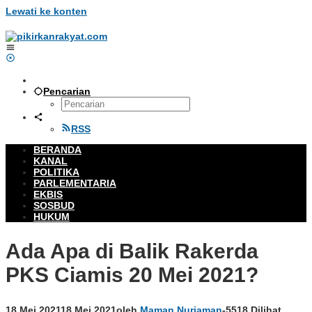
Lewati ke konten
Pencarian
RSS
BERANDA
KANAL
POLITIKA
PARLEMENTARIA
EKBIS
SOSBUD
HUKUM
Ada Apa di Balik Rakerda
PKS Ciamis 20 Mei 2021?
18 Mei 2021
18 Mei 2021
oleh
Maman Nurjaman
-
5518 Dilihat