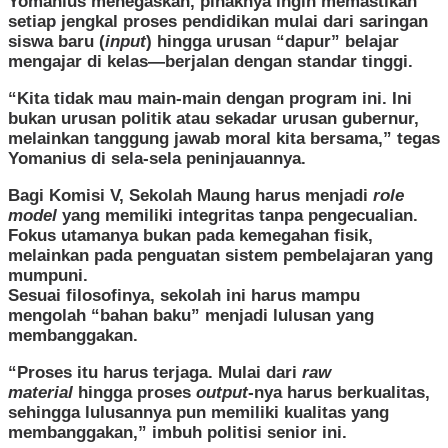
​Yomanius menegaskan, pihaknya ingin memastikan
setiap jengkal proses pendidikan mulai dari saringan
siswa baru (
input
) hingga urusan “dapur” belajar
mengajar di kelas—berjalan dengan standar tinggi.
​“Kita tidak mau main-main dengan program ini. Ini
bukan urusan politik atau sekadar urusan gubernur,
melainkan tanggung jawab moral kita bersama,” tegas
Yomanius di sela-sela peninjauannya.
​Bagi Komisi V, Sekolah Maung harus menjadi
role
model
yang memiliki integritas tanpa pengecualian.
Fokus utamanya bukan pada kemegahan fisik,
melainkan pada penguatan sistem pembelajaran yang
mumpuni.
​Sesuai filosofinya, sekolah ini harus mampu
mengolah “bahan baku” menjadi lulusan yang
membanggakan.
​“Proses itu harus terjaga. Mulai dari
raw
material
hingga proses
output
-nya harus berkualitas,
sehingga lulusannya pun memiliki kualitas yang
membanggakan,” imbuh politisi senior ini.