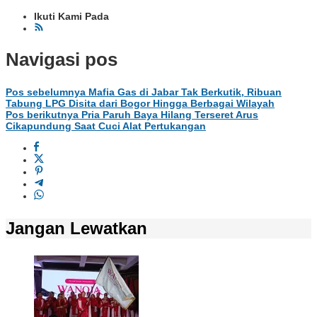
Ikuti Kami Pada
Navigasi pos
Pos sebelumnya
Mafia Gas di Jabar Tak Berkutik, Ribuan
Tabung LPG Disita dari Bogor Hingga Berbagai Wilayah
Pos berikutnya
Pria Paruh Baya Hilang Terseret Arus
Cikapundung Saat Cuci Alat Pertukangan
Jangan Lewatkan