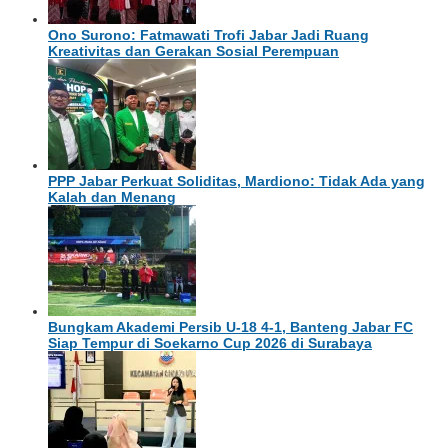
Ono Surono: Fatmawati Trofi Jabar Jadi Ruang
Kreativitas dan Gerakan Sosial Perempuan
PPP Jabar Perkuat Soliditas, Mardiono: Tidak Ada yang
Kalah dan Menang
Bungkam Akademi Persib U-18 4-1, Banteng Jabar FC
Siap Tempur di Soekarno Cup 2026 di Surabaya