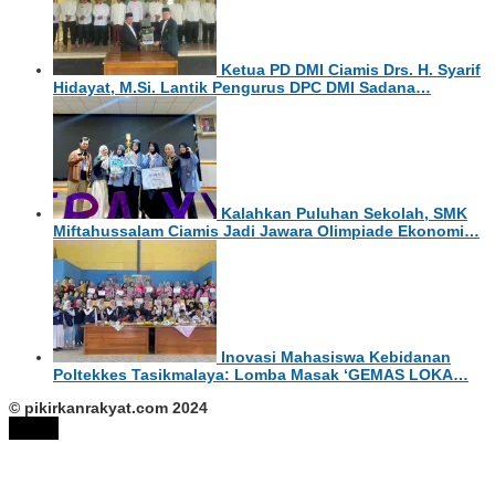
Ketua PD DMI Ciamis Drs. H. Syarif
Hidayat, M.Si. Lantik Pengurus DPC DMI Sadana…
Kalahkan Puluhan Sekolah, SMK
Miftahussalam Ciamis Jadi Jawara Olimpiade Ekonomi…
Inovasi Mahasiswa Kebidanan
Poltekkes Tasikmalaya: Lomba Masak ‘GEMAS LOKA…
© pikirkanrakyat.com 2024
tutup