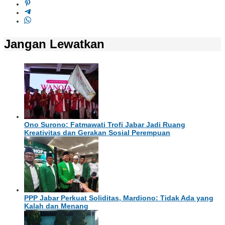
Jangan Lewatkan
Ono Surono: Fatmawati Trofi Jabar Jadi Ruang
Kreativitas dan Gerakan Sosial Perempuan
PPP Jabar Perkuat Soliditas, Mardiono: Tidak Ada yang
Kalah dan Menang