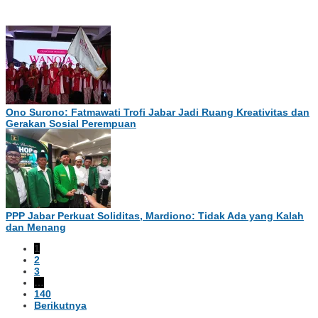
Ono Surono: Fatmawati Trofi Jabar Jadi Ruang Kreativitas dan
Gerakan Sosial Perempuan
PPP Jabar Perkuat Soliditas, Mardiono: Tidak Ada yang Kalah
dan Menang
1
2
3
…
140
Berikutnya