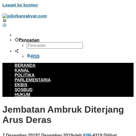
Lewati ke konten
Pencarian
RSS
BERANDA
KANAL
POLITIKA
PARLEMENTARIA
EKBIS
SOSBUD
HUKUM
Jembatan Ambruk Diterjang
Arus Deras
7 Desember 2019
7 Desember 2019
oleh
KIM
-
4319 Dilihat