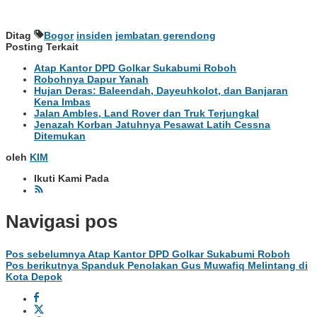
Ditag
Bogor
insiden
jembatan gerendong
Posting Terkait
Atap Kantor DPD Golkar Sukabumi Roboh
Robohnya Dapur Yanah
Hujan Deras: Baleendah, Dayeuhkolot, dan Banjaran
Kena Imbas
Jalan Ambles, Land Rover dan Truk Terjungkal
Jenazah Korban Jatuhnya Pesawat Latih Cessna
Ditemukan
oleh
KIM
Ikuti Kami Pada
Navigasi pos
Pos sebelumnya
Atap Kantor DPD Golkar Sukabumi Roboh
Pos berikutnya
Spanduk Penolakan Gus Muwafiq Melintang di
Kota Depok