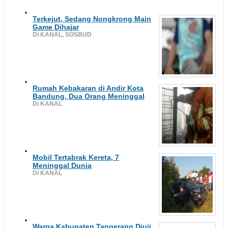
Terkejut, Sedang Nongkrong Main
Game Dihajar
Di KANAL, SOSBUD
Rumah Kebakaran di Andir Kota
Bandung, Dua Orang Meninggal
Di KANAL
Mobil Tertabrak Kereta, 7
Meninggal Dunia
Di KANAL
Warga Kabupaten Tangerang Diuji