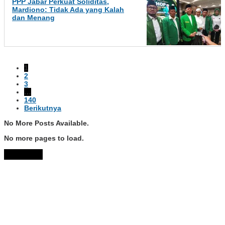
PPP Jabar Perkuat Soliditas,
Mardiono: Tidak Ada yang Kalah
dan Menang
1
2
3
…
140
Berikutnya
No More Posts Available.
No more pages to load.
View More