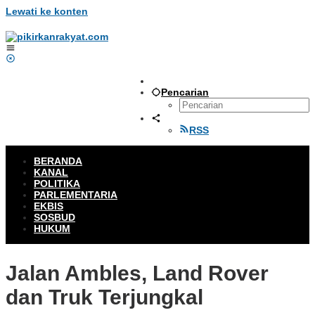
Lewati ke konten
Pencarian
RSS
BERANDA
KANAL
POLITIKA
PARLEMENTARIA
EKBIS
SOSBUD
HUKUM
Jalan Ambles, Land Rover
dan Truk Terjungkal