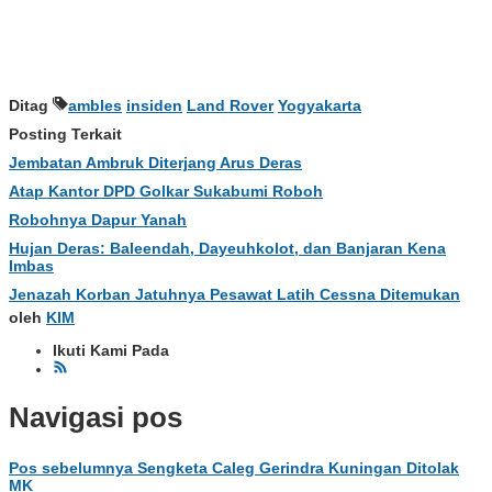
Ditag
ambles
insiden
Land Rover
Yogyakarta
Posting Terkait
Jembatan Ambruk Diterjang Arus Deras
Atap Kantor DPD Golkar Sukabumi Roboh
Robohnya Dapur Yanah
Hujan Deras: Baleendah, Dayeuhkolot, dan Banjaran Kena
Imbas
Jenazah Korban Jatuhnya Pesawat Latih Cessna Ditemukan
oleh
KIM
Ikuti Kami Pada
Navigasi pos
Pos sebelumnya
Sengketa Caleg Gerindra Kuningan Ditolak
MK