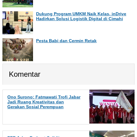
Dukung Program UMKM Naik Kelas, inDrive
Hadirkan Solusi Logistik Digital di Cimahi
Pesta Babi dan Cermin Retak
Komentar
Ono Surono: Fatmawati Trofi Jabar
Jadi Ruang Kreativitas dan
Gerakan Sosial Perempuan