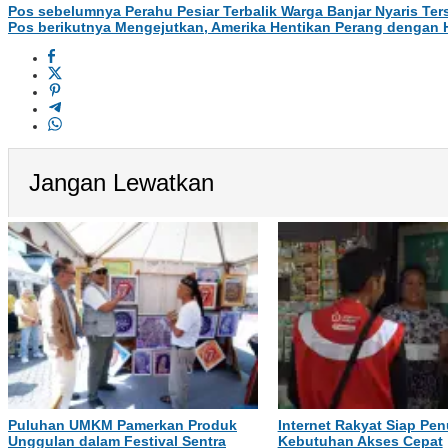
Pos sebelumnya
Perahu Pesiar Terbalik Warga Banjar Nyaris Te
Pos berikutnya
Mengejutkan, Amerika Hentikan Perang dengan 
Jangan Lewatkan
Puluhan UMKM Pamerkan Produk
Internet Rakyat Siap Pen
Unggulan dalam Festival Sentra
Kebutuhan Akses Cepat