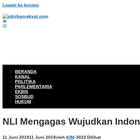
Lewati ke konten
BERANDA
KANAL
POLITIKA
PARLEMENTARIA
EKBIS
SOSBUD
HUKUM
NLI Mengagas Wujudkan Indon
11 Juni 2019
11 Juni 2019
oleh
KIM
-
3023 Dilihat