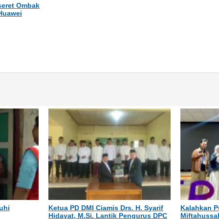
rseret Ombak
Huawei
uhi
Ketua PD DMI Ciamis Drs. H. Syarif
Kalahkan P
Hidayat, M.Si. Lantik Pengurus DPC
Miftahussa