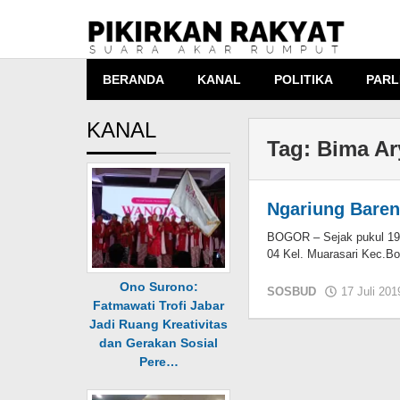
Lewati
ke
konten
BERANDA
KANAL
POLITIKA
PARL
KANAL
Tag:
Bima Ar
Ngariung Baren
BOGOR – Sejak pukul 19.
04 Kel. Muarasari Kec.Bo
Ono Surono:
SOSBUD
17 Juli 201
Fatmawati Trofi Jabar
Jadi Ruang Kreativitas
dan Gerakan Sosial
Pere…