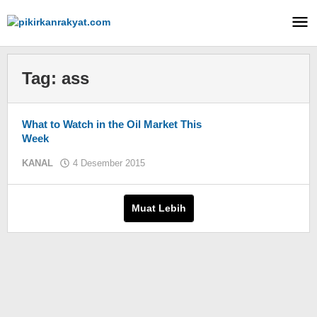
Lewati
ke
konten
Tag:
ass
What to Watch in the Oil Market This
Week
KANAL
4 Desember 2015
oleh
KIM
Muat Lebih