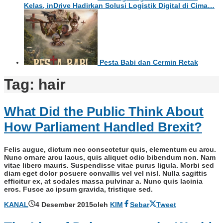
Kelas, inDrive Hadirkan Solusi Logistik Digital di Cima…
Pesta Babi dan Cermin Retak
Tag:
hair
What Did the Public Think About
How Parliament Handled Brexit?
Felis augue, dictum nec consectetur quis, elementum eu arcu.
Nunc ornare arcu lacus, quis aliquet odio bibendum non. Nam
vitae libero mauris. Suspendisse vitae purus ligula. Morbi sed
diam eget dolor posuere convallis vel vel nisl. Nulla sagittis
efficitur ex, at sodales massa pulvinar a. Nunc quis lacinia
eros. Fusce ac ipsum gravida, tristique sed.
KANAL
4 Desember 2015
oleh
KIM
Sebar
Tweet