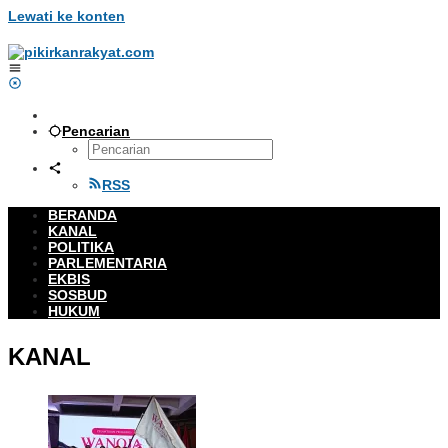
Lewati ke konten
Pencarian
RSS
BERANDA
KANAL
POLITIKA
PARLEMENTARIA
EKBIS
SOSBUD
HUKUM
KANAL