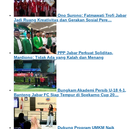
Ono Surono: Fatmawati Trofi Jabar
Jadi Ruang Kreativitas dan Gerakan Sosial Pere…
PPP Jabar Perkuat Soliditas,
Mardiono: Tidak Ada yang Kalah dan Menang
Bungkam Akademi Persib U-18 4-1,
Banteng Jabar FC Siap Tempur di Soekarno Cup 20…
Dukung Program UMKM Naik