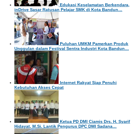
Edukasi Keselamatan Berkendara,
inDrive Sasar Ratusan Pelajar SMK di Kota Bandun…
Puluhan UMKM Pamerkan Produk
Unggulan dalam Festival Sentra Industri Kota Bandun…
Internet Rakyat Siap Penuhi
Kebutuhan Akses Cepat
Ketua PD DMI Ciamis Drs. H. Syarif
Hidayat, M.Si. Lantik Pengurus DPC DMI Sadana…