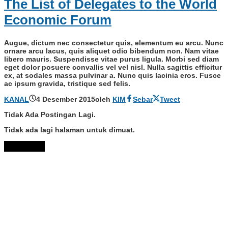
The List of Delegates to the World
Economic Forum
Augue, dictum nec consectetur quis, elementum eu arcu. Nunc
ornare arcu lacus, quis aliquet odio bibendum non. Nam vitae
libero mauris. Suspendisse vitae purus ligula. Morbi sed diam
eget dolor posuere convallis vel vel nisl. Nulla sagittis efficitur
ex, at sodales massa pulvinar a. Nunc quis lacinia eros. Fusce
ac ipsum gravida, tristique sed felis.
KANAL
4 Desember 2015
oleh
KIM
Sebar
Tweet
Tidak Ada Postingan Lagi.
Tidak ada lagi halaman untuk dimuat.
Muat Lebih