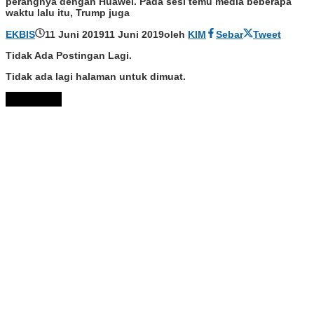
perangnya dengan Huawei. Pada sesi temu media beberapa
waktu lalu itu, Trump juga
EKBIS
11 Juni 2019
11 Juni 2019
oleh
KIM
Sebar
Tweet
Tidak Ada Postingan Lagi.
Tidak ada lagi halaman untuk dimuat.
Muat Lebih