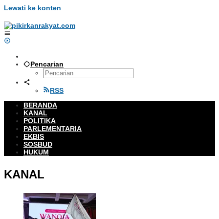
Lewati ke konten
Pencarian
RSS
BERANDA
KANAL
POLITIKA
PARLEMENTARIA
EKBIS
SOSBUD
HUKUM
KANAL