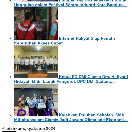
Puluhan UMKM Pamerkan Produk
Unggulan dalam Festival Sentra Industri Kota Bandun…
Internet Rakyat Siap Penuhi
Kebutuhan Akses Cepat
Ketua PD DMI Ciamis Drs. H. Syarif
Hidayat, M.Si. Lantik Pengurus DPC DMI Sadana…
Kalahkan Puluhan Sekolah, SMK
Miftahussalam Ciamis Jadi Jawara Olimpiade Ekonomi…
© pikirkanrakyat.com 2024