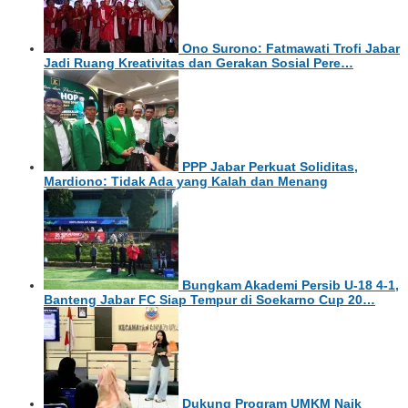
Ono Surono: Fatmawati Trofi Jabar
Jadi Ruang Kreativitas dan Gerakan Sosial Pere…
PPP Jabar Perkuat Soliditas,
Mardiono: Tidak Ada yang Kalah dan Menang
Bungkam Akademi Persib U-18 4-1,
Banteng Jabar FC Siap Tempur di Soekarno Cup 20…
Dukung Program UMKM Naik