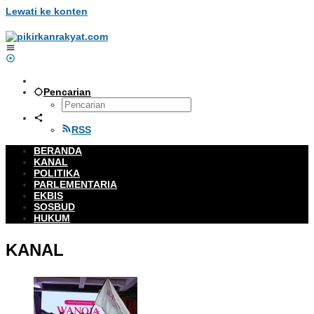
Lewati ke konten
Pencarian
RSS
BERANDA
KANAL
POLITIKA
PARLEMENTARIA
EKBIS
SOSBUD
HUKUM
KANAL