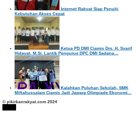
Internet Rakyat Siap Penuhi
Kebutuhan Akses Cepat
Ketua PD DMI Ciamis Drs. H. Syarif
Hidayat, M.Si. Lantik Pengurus DPC DMI Sadana…
Kalahkan Puluhan Sekolah, SMK
Miftahussalam Ciamis Jadi Jawara Olimpiade Ekonomi…
© pikirkanrakyat.com 2024
tutup