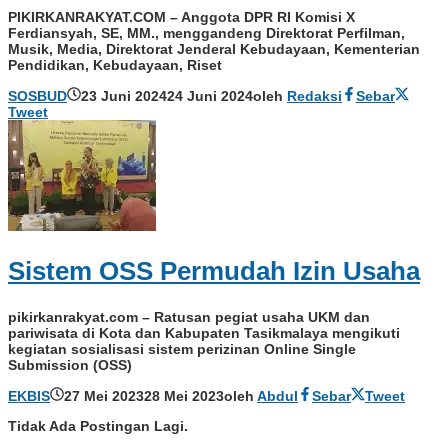
PIKIRKANRAKYAT.COM – Anggota DPR RI Komisi X
Ferdiansyah, SE, MM., menggandeng Direktorat Perfilman,
Musik, Media, Direktorat Jenderal Kebudayaan, Kementerian
Pendidikan, Kebudayaan, Riset
SOSBUD
23 Juni 2024
24 Juni 2024
oleh
Redaksi
Sebar
Tweet
Sistem OSS Permudah Izin Usaha
pikirkanrakyat.com – Ratusan pegiat usaha UKM dan
pariwisata di Kota dan Kabupaten Tasikmalaya mengikuti
kegiatan sosialisasi sistem perizinan Online Single
Submission (OSS)
EKBIS
27 Mei 2023
28 Mei 2023
oleh
Abdul
Sebar
Tweet
Tidak Ada Postingan Lagi.