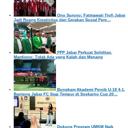
Ono Surono: Fatmawati Trofi Jabar
Jadi Ruang Kreativitas dan Gerakan Sosial Pere…
PPP Jabar Perkuat Soliditas,
Mardiono: Tidak Ada yang Kalah dan Menang
Bungkam Akademi Persib U-18 4-1,
Banteng Jabar FC Siap Tempur di Soekarno Cup 20…
Dukung Program UMKM Naik