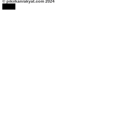
© pikirkanrakyat.com 2024
tutup