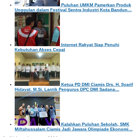
Puluhan UMKM Pamerkan Produk
Unggulan dalam Festival Sentra Industri Kota Bandun…
Internet Rakyat Siap Penuhi
Kebutuhan Akses Cepat
Ketua PD DMI Ciamis Drs. H. Syarif
Hidayat, M.Si. Lantik Pengurus DPC DMI Sadana…
Kalahkan Puluhan Sekolah, SMK
Miftahussalam Ciamis Jadi Jawara Olimpiade Ekonomi…