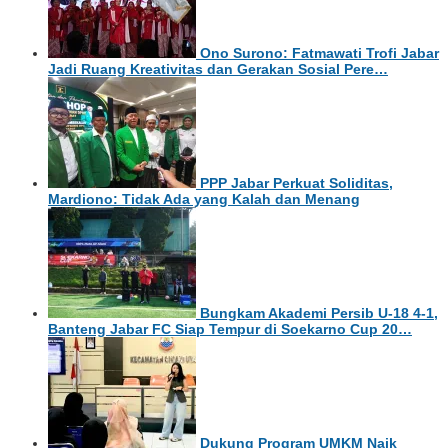
Ono Surono: Fatmawati Trofi Jabar
Jadi Ruang Kreativitas dan Gerakan Sosial Pere…
PPP Jabar Perkuat Soliditas,
Mardiono: Tidak Ada yang Kalah dan Menang
Bungkam Akademi Persib U-18 4-1,
Banteng Jabar FC Siap Tempur di Soekarno Cup 20…
Dukung Program UMKM Naik