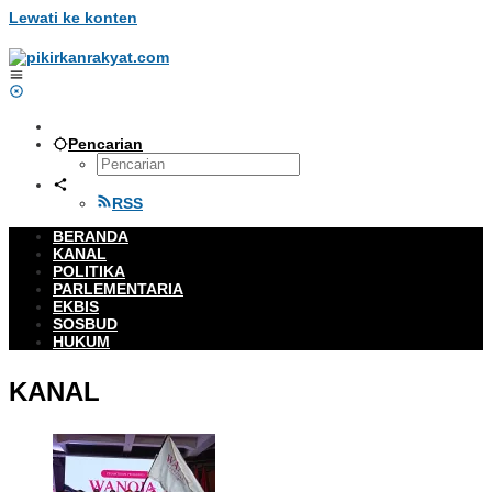
Lewati ke konten
Pencarian
RSS
BERANDA
KANAL
POLITIKA
PARLEMENTARIA
EKBIS
SOSBUD
HUKUM
KANAL