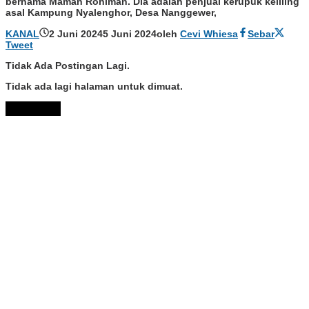
bernama Maman Rohiman. Dia adalah penjual kerupuk keliling
asal Kampung Nyalenghor, Desa Nanggewer,
KANAL
2 Juni 2024
5 Juni 2024
oleh
Cevi Whiesa
Sebar
Tweet
Tidak Ada Postingan Lagi.
Tidak ada lagi halaman untuk dimuat.
Muat Lebih