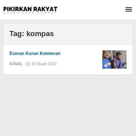
Lewati
ke
konten
Tag:
kompas
Eceran Koran Keteteran
KANAL
20 Maret 2019
oleh
KIM