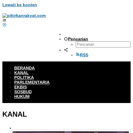
Lewati ke konten
Pencarian
RSS
BERANDA
KANAL
POLITIKA
PARLEMENTARIA
EKBIS
SOSBUD
HUKUM
KANAL