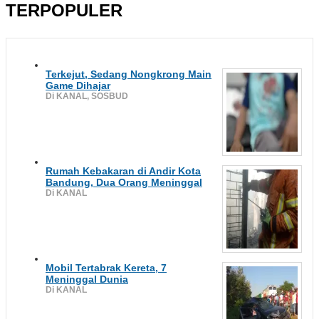
TERPOPULER
Terkejut, Sedang Nongkrong Main
Game Dihajar
Di KANAL, SOSBUD
Rumah Kebakaran di Andir Kota
Bandung, Dua Orang Meninggal
Di KANAL
Mobil Tertabrak Kereta, 7
Meninggal Dunia
Di KANAL