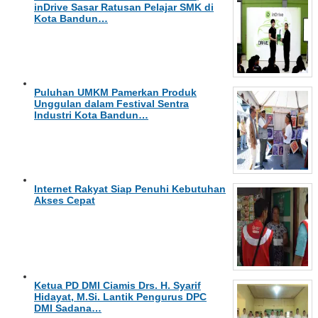
inDrive Sasar Ratusan Pelajar SMK di
Kota Bandun…
Puluhan UMKM Pamerkan Produk
Unggulan dalam Festival Sentra
Industri Kota Bandun…
Internet Rakyat Siap Penuhi Kebutuhan
Akses Cepat
Ketua PD DMI Ciamis Drs. H. Syarif
Hidayat, M.Si. Lantik Pengurus DPC
DMI Sadana…