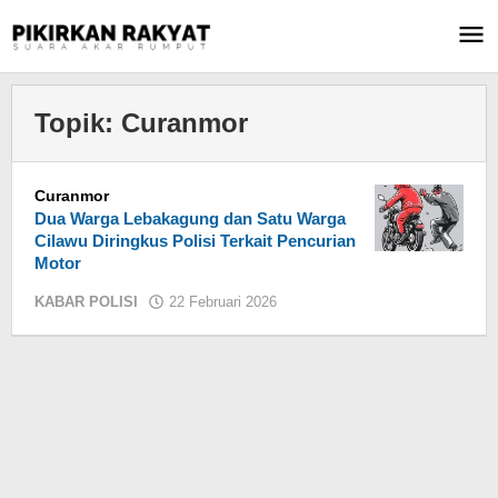
Lewati
ke
konten
Topik:
Curanmor
Curanmor
Dua Warga Lebakagung dan Satu Warga
Cilawu Diringkus Polisi Terkait Pencurian
Motor
KABAR POLISI
22 Februari 2026
oleh
Jaenal
Mutakin