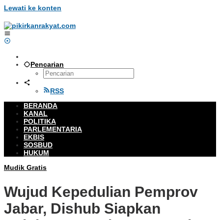
Lewati ke konten
Pencarian
RSS
BERANDA
KANAL
POLITIKA
PARLEMENTARIA
EKBIS
SOSBUD
HUKUM
Mudik Gratis
Wujud Kepedulian Pemprov
Jabar, Dishub Siapkan