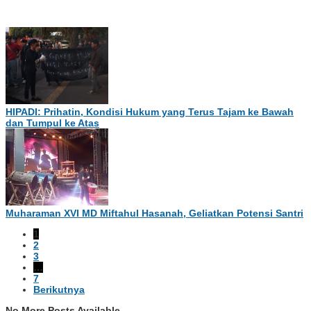
HIPADI: Prihatin, Kondisi Hukum yang Terus Tajam ke Bawah
dan Tumpul ke Atas
Muharaman XVI MD Miftahul Hasanah, Geliatkan Potensi Santri
1
2
3
…
7
Berikutnya
No More Posts Available.