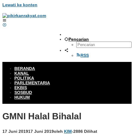
Lewati ke konten
Pencarian
RSS
BERANDA
KANAL
POLITIKA
PARLEMENTARIA
EKBIS
SOSBUD
HUKUM
GMNI Halal Bihalal
17 Juni 2019
17 Juni 2019
oleh
KIM
-
2886 Dilihat