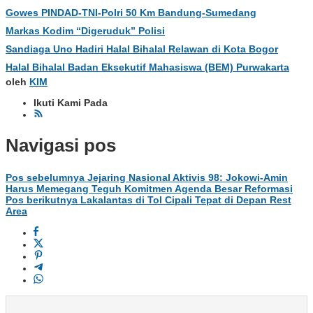
Gowes PINDAD-TNI-Polri 50 Km Bandung-Sumedang
Markas Kodim “Digeruduk” Polisi
Sandiaga Uno Hadiri Halal Bihalal Relawan di Kota Bogor
Halal Bihalal Badan Eksekutif Mahasiswa (BEM) Purwakarta
oleh
KIM
Ikuti Kami Pada
Navigasi pos
Pos sebelumnya
Jejaring Nasional Aktivis 98: Jokowi-Amin
Harus Memegang Teguh Komitmen Agenda Besar Reformasi
Pos berikutnya
Lakalantas di Tol Cipali Tepat di Depan Rest
Area