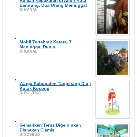
Rumah Kebakaran di Andir Kota
Bandung, Dua Orang Meninggal
Di KANAL
Mobil Tertabrak Kereta, 7
Meninggal Dunia
Di KANAL
Warga Kabupaten Tangerang Diuji
Kotak Kosong
Di POLITIKA
Gemarikan Terus Digelorakan
Disnakan Ciamis
Di SOSBUD