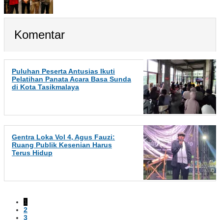
Komentar
Puluhan Peserta Antusias Ikuti
Pelatihan Panata Acara Basa Sunda
di Kota Tasikmalaya
Gentra Loka Vol 4, Agus Fauzi:
Ruang Publik Kesenian Harus
Terus Hidup
1
2
3