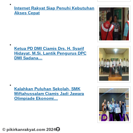
Internet Rakyat Siap Penuhi Kebutuhan
Akses Cepat
Ketua PD DMI Ciamis Drs. H. Syarif
Hidayat, M.Si. Lantik Pengurus DPC
DMI Sadana…
Kalahkan Puluhan Sekolah, SMK
Miftahussalam Ciamis Jadi Jawara
Olimpiade Ekonomi…
© pikirkanrakyat.com 2024