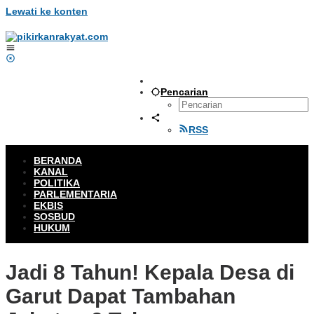
Lewati ke konten
Pencarian
RSS
BERANDA
KANAL
POLITIKA
PARLEMENTARIA
EKBIS
SOSBUD
HUKUM
Jadi 8 Tahun! Kepala Desa di
Garut Dapat Tambahan