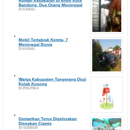
Rumah Kebakaran di Andir Kota
Bandung, Dua Orang Meninggal
Di KANAL
Mobil Tertabrak Kereta, 7
Meninggal Dunia
Di KANAL
Warga Kabupaten Tangerang Diuji
Kotak Kosong
Di POLITIKA
Gemarikan Terus Digelorakan
Disnakan Ciamis
Di SOSBUD