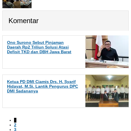
Komentar
Ono Surono Sebut Pinjaman
Daerah Rp2 Triliun Solusi Atasi
Defisit TKD dan DBH Jawa Barat
Ketua PD DMI Ciamis Drs. H. Syarif
Hidayat, M.Si. Lantik Pengurus DPC
DMI Sadananya
1
2
3