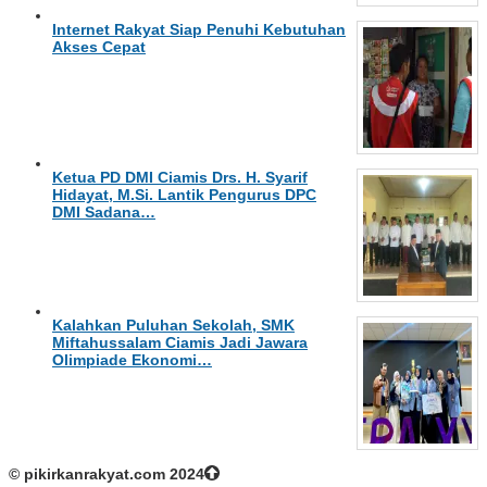
Internet Rakyat Siap Penuhi Kebutuhan
Akses Cepat
Ketua PD DMI Ciamis Drs. H. Syarif
Hidayat, M.Si. Lantik Pengurus DPC
DMI Sadana…
Kalahkan Puluhan Sekolah, SMK
Miftahussalam Ciamis Jadi Jawara
Olimpiade Ekonomi…
© pikirkanrakyat.com 2024