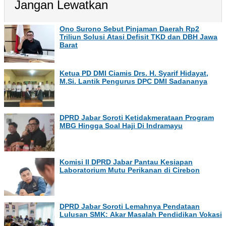
Jangan Lewatkan
Ono Surono Sebut Pinjaman Daerah Rp2
Triliun Solusi Atasi Defisit TKD dan DBH Jawa
Barat
Ketua PD DMI Ciamis Drs. H. Syarif Hidayat,
M.Si. Lantik Pengurus DPC DMI Sadananya
DPRD Jabar Soroti Ketidakmerataan Program
MBG Hingga Soal Haji Di Indramayu
Komisi II DPRD Jabar Pantau Kesiapan
Laboratorium Mutu Perikanan di Cirebon
DPRD Jabar Soroti Lemahnya Pendataan
Lulusan SMK: Akar Masalah Pendidikan Vokasi