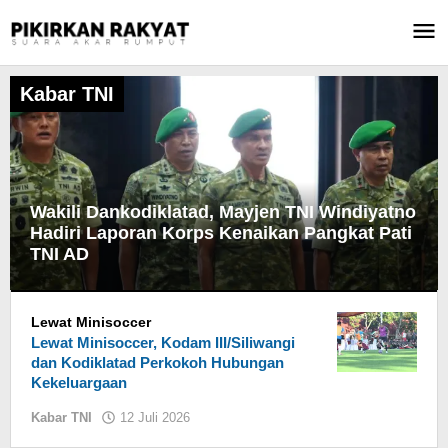
Lewati
ke
konten
Kabar TNI
Wakili Dankodiklatad, Mayjen TNI Windiyatno
Hadiri Laporan Korps Kenaikan Pangkat Pati
TNI AD
Kabar
Lewat Minisoccer
TNI
Lewat Minisoccer, Kodam III/Siliwangi
12
dan Kodiklatad Perkokoh Hubungan
Juli
Kekeluargaan
2026
oleh
Kabar TNI
12 Juli 2026
oleh
Jaenal
Jaenal