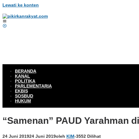
Lewati ke konten
BERANDA
KANAL
POLITIKA
PARLEMENTARIA
EKBIS
SOSBUD
HUKUM
“Samenan” PAUD Yarahman di 
24 Juni 2019
24 Juni 2019
oleh
KIM
-
3552 Dilihat