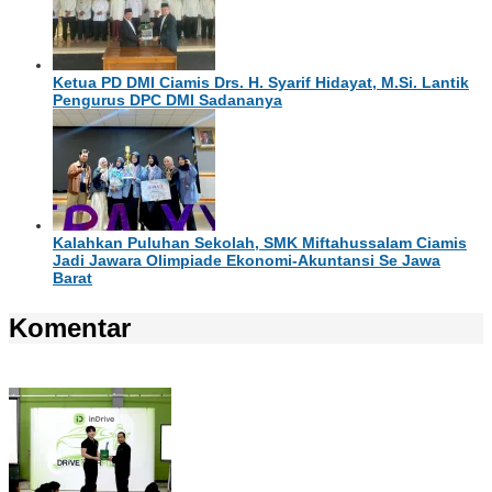
Ketua PD DMI Ciamis Drs. H. Syarif Hidayat, M.Si. Lantik
Pengurus DPC DMI Sadananya
Kalahkan Puluhan Sekolah, SMK Miftahussalam Ciamis
Jadi Jawara Olimpiade Ekonomi-Akuntansi Se Jawa
Barat
Komentar