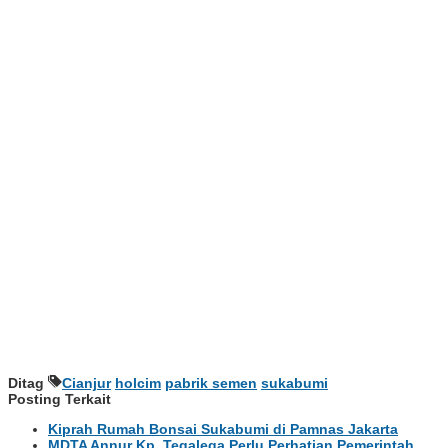
Ditag
Cianjur
holcim
pabrik semen
sukabumi
Posting Terkait
Kiprah Rumah Bonsai Sukabumi di Pamnas Jakarta
MDTA Annur Kp. Tegalega Perlu Perhatian Pemerintah