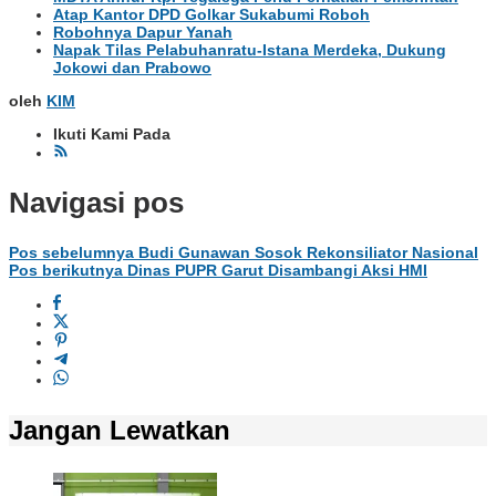
Atap Kantor DPD Golkar Sukabumi Roboh
Robohnya Dapur Yanah
Napak Tilas Pelabuhanratu-Istana Merdeka, Dukung
Jokowi dan Prabowo
oleh
KIM
Ikuti Kami Pada
Navigasi pos
Pos sebelumnya
Budi Gunawan Sosok Rekonsiliator Nasional
Pos berikutnya
Dinas PUPR Garut Disambangi Aksi HMI
Jangan Lewatkan