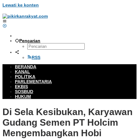
Lewati ke konten
Pencarian
RSS
BERANDA
KANAL
POLITIKA
PARLEMENTARIA
EKBIS
SOSBUD
HUKUM
Di Sela Kesibukan, Karyawan
Gudang Semen PT Holcim
Mengembangkan Hobi