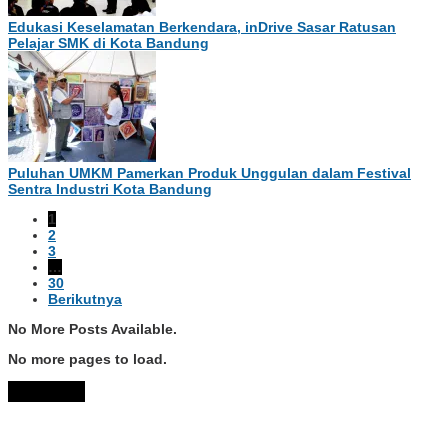
Edukasi Keselamatan Berkendara, inDrive Sasar Ratusan
Pelajar SMK di Kota Bandung
Puluhan UMKM Pamerkan Produk Unggulan dalam Festival
Sentra Industri Kota Bandung
1
2
3
…
30
Berikutnya
No More Posts Available.
No more pages to load.
View More