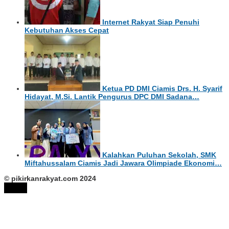
Internet Rakyat Siap Penuhi
Kebutuhan Akses Cepat
Ketua PD DMI Ciamis Drs. H. Syarif
Hidayat, M.Si. Lantik Pengurus DPC DMI Sadana…
Kalahkan Puluhan Sekolah, SMK
Miftahussalam Ciamis Jadi Jawara Olimpiade Ekonomi…
© pikirkanrakyat.com 2024
tutup