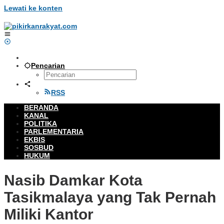
Lewati ke konten
Pencarian
RSS
BERANDA
KANAL
POLITIKA
PARLEMENTARIA
EKBIS
SOSBUD
HUKUM
Nasib Damkar Kota
Tasikmalaya yang Tak Pernah
Miliki Kantor