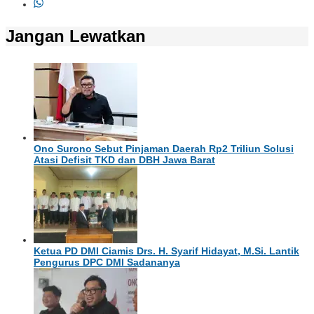
Jangan Lewatkan
Ono Surono Sebut Pinjaman Daerah Rp2 Triliun Solusi
Atasi Defisit TKD dan DBH Jawa Barat
Ketua PD DMI Ciamis Drs. H. Syarif Hidayat, M.Si. Lantik
Pengurus DPC DMI Sadananya