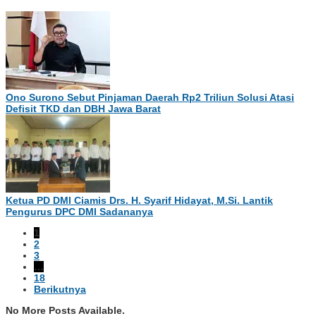
Ono Surono Sebut Pinjaman Daerah Rp2 Triliun Solusi Atasi
Defisit TKD dan DBH Jawa Barat
Ketua PD DMI Ciamis Drs. H. Syarif Hidayat, M.Si. Lantik
Pengurus DPC DMI Sadananya
1
2
3
…
18
Berikutnya
No More Posts Available.