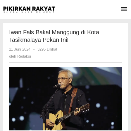
Lewati
ke
konten
Iwan Fals Bakal Manggung di Kota
Tasikmalaya Pekan Ini!
11 Juni 2024
oleh
-
3295 Dilihat
Redaksi
oleh
Redaksi