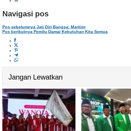
Navigasi pos
Pos sebelumnya
Jati Diri Bangsa: Maritim
Pos berikutnya
Pemilu Damai Kebutuhan Kita Semua
Jangan Lewatkan