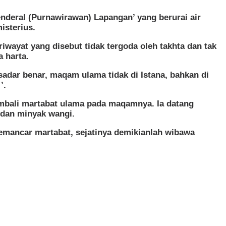
enderal (Purnawirawan) Lapangan’ yang berurai air
isterius.
wayat yang disebut tidak tergoda oleh takhta dan tak
a harta.
adar benar, maqam ulama tidak di Istana, bahkan di
’.
mbali martabat ulama pada maqamnya. Ia datang
 dan minyak wangi.
memancar martabat, sejatinya demikianlah wibawa