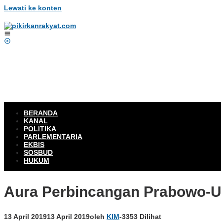
Lewati ke konten
BERANDA
KANAL
POLITIKA
PARLEMENTARIA
EKBIS
SOSBUD
HUKUM
Aura Perbincangan Prabowo-
13 April 2019
13 April 2019
oleh
KIM
-
3353 Dilihat