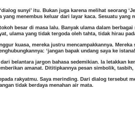
dialog sunyi’ itu. Bukan juga karena melihat seorang ‘J
 yang menembus keluar dari layar kaca. Sesuatu yang m
koh besar di masa lalu. Banyak ulama dalam berbagai ri
at, ulama yang tidak tergoda oleh tahta, tidak hirau pad
anggur kuasa, mereka justru mencampakkannya. Mereka s
nghubungkannya: ‘jangan bapak undang saya ke istana!
ri belantara jargon bahasa sedemikian. Ia letakkan ke
mberikan amanat. Dititipkannya pesan simbolik, tasbih,
kepada rakyatmu. Saya merinding. Dari dialog tersebut 
apangan tidak berdaya menahan air mata.