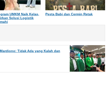
gram UMKM Naik Kelas,
Pesta Babi dan Cermin Retak
irkan Solusi Logistik
imahi
, Mardiono: Tidak Ada yang Kalah dan