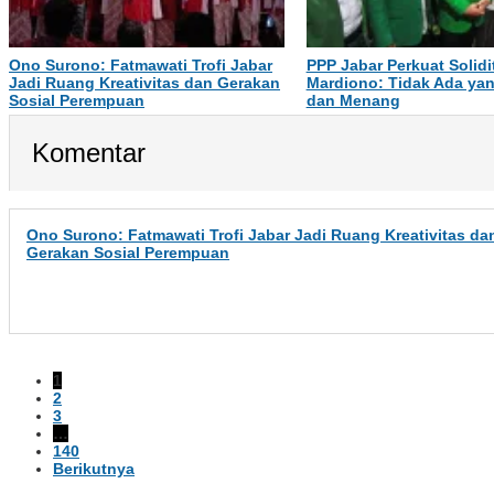
Ono Surono: Fatmawati Trofi Jabar
PPP Jabar Perkuat Solidi
Jadi Ruang Kreativitas dan Gerakan
Mardiono: Tidak Ada ya
Sosial Perempuan
dan Menang
Komentar
Ono Surono: Fatmawati Trofi Jabar Jadi Ruang Kreativitas da
Gerakan Sosial Perempuan
1
2
3
…
140
Berikutnya