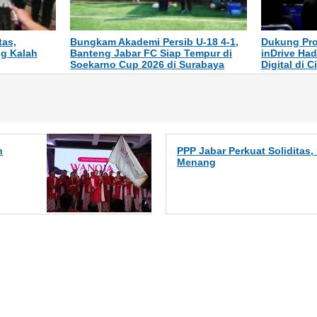
tas,
Bungkam Akademi Persib U-18 4-1,
Dukung Pro
ng Kalah
Banteng Jabar FC Siap Tempur di
inDrive Had
Soekarno Cup 2026 di Surabaya
Digital di C
n
PPP Jabar Perkuat Soliditas
Menang